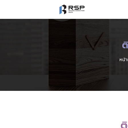
ต
หน้
ต